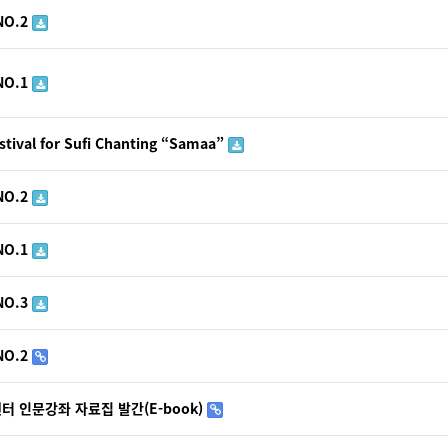
NO.2
NO.1
estival for Sufi Chanting “Samaa”
NO.2
NO.1
NO.3
NO.2
 인문강좌 자료집 발간(E-book)