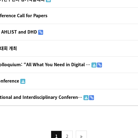
ference Call for Papers
S, AHLIST and DHD
술대회 개최
oquium: “All What You Need in Digital …
onference
tional and Interdisciplinary Conferen…
1
2