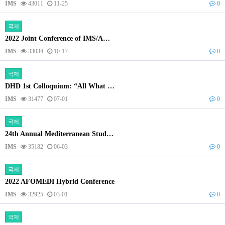
IMS
43011
11-25
0
국제
2022 Joint Conference of IMS/A…
IMS
33034
10-17
0
국제
DHD 1st Colloquium: “All What …
IMS
31477
07-01
0
국제
24th Annual Mediterranean Stud…
IMS
35182
06-03
0
국제
2022 AFOMEDI Hybrid Conference
IMS
32925
03-01
0
국제