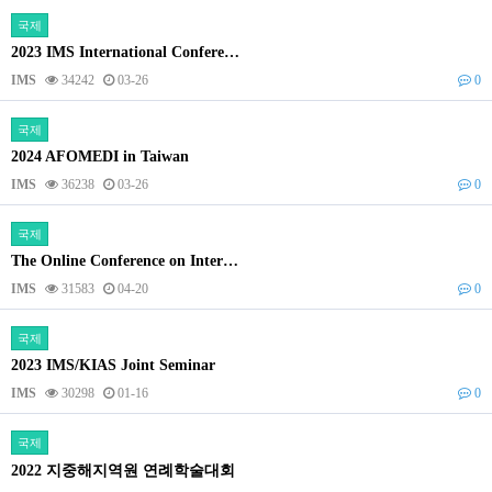
국제
2023 IMS International Confere…
IMS
34242
03-26
0
국제
2024 AFOMEDI in Taiwan
IMS
36238
03-26
0
국제
The Online Conference on Inter…
IMS
31583
04-20
0
국제
2023 IMS/KIAS Joint Seminar
IMS
30298
01-16
0
국제
2022 지중해지역원 연례학술대회