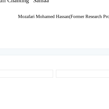
 Sufi Chanting “Samaa”
Mozafari Mohamed Hassan(Former Research Prof.