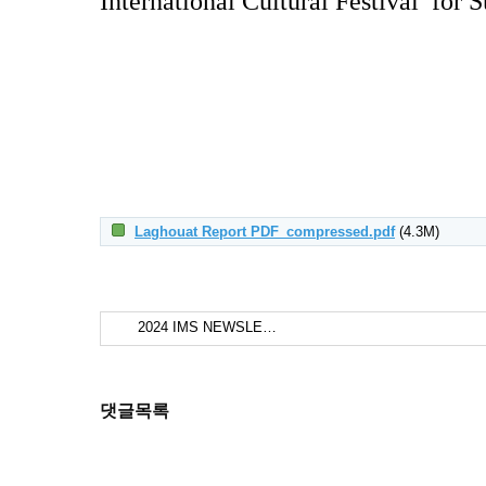
International Cultural Festival for
Laghouat Report PDF_compressed.pdf
(4.3M)
2024 IMS NEWSLE…
댓글목록