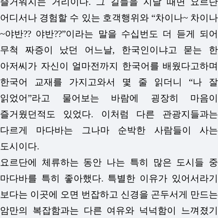
즐거워지는 거리이다. 그 길들을 지날 때면 요르단
어디서나 경험할 수 있는 호객행위와 “차이나~ 차이나
~야반?? 야반??”이라는 말을 수십번도 더 듣게 되어
무척 짜증이 났던 어느날, 한국인이냐고 묻는 한
아저씨가 자신이 얼마전까지 한국어를 배웠다고하며
한국어 교재를 가지고와서 몇 줄 읽더니 “나 잘
읽었어”라고 물어보는 바람에 굉장히 마음이
즐거웠던적도 있었다. 이처럼 다른 관광지들과는
다르게 마다바는 그나마 순박한 사람들이 사는
도시이다.
요르단에 체류하는 동안 나는 특히 많은 도시들 중
마다바를 특히 좋아했다. 특별한 이유가 있어서라기
보다는 이곳에 오면 번잡하고 신경을 곤두서게 만드는
암만의 복잡함과는 다른 여유와 넉넉함이 느껴졌기