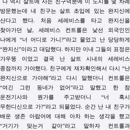
나 역시 살트에 사는 친구덕분에 이 도시를 몇 차례
방문했는데 내 친구는 살트 초입에 있는 완지신에
산다고 했다. 처음 세레비스를 타고 완지신을
찾아가던 날, 세레비스 컨트롤은 낯선 외국인인
나에게 “너 어디로 가니?”라고 물었고 난 당당하게
“완지신”이라고 대답했다. 하지만 이내 그들의 표정은
갸우뚱 이었고 결국 난 살트 시내의 세레비스
종점까지 가야했다. 친구에게 재차확인해서 다시 “난
완지신으로 가야해”라고 다시 말했더니 컨트롤은
“여긴 그런 동네가 없어”라고 말했고 한 참
운전기사와 뭔가를 주고받더니 “너 혹시
무한디신으로 가?”라고 되물었다. 순간 난 내 친구가
배운 생존 아랍어에 대해 아차 하는 생각을 했고
“거기가 맞는거 같아”라고 말하자 컨트롤과