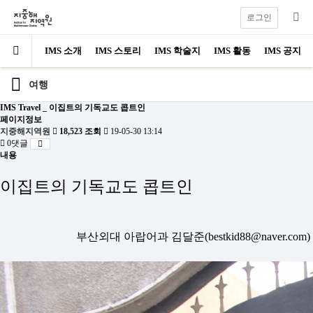
로그인
IMS 소개
IMS 스토리
IMS 학술지
IMS 활동
IMS 공지
여행
IMS Travel _ 이집트의 기독교도 콥트인
페이지정보
지중해지역원
18,523 조회
19-05-30 13:14
0댓글
내용
이집트의 기독교도 콥트인
부산외대 아랍어과
김달준(
bestkid88@naver.com)