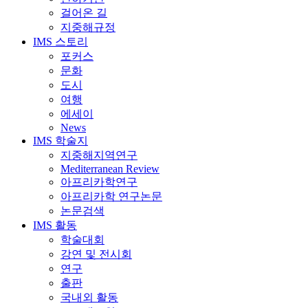
걸어온 길
지중해규정
IMS 스토리
포커스
문화
도시
여행
에세이
News
IMS 학술지
지중해지역연구
Mediterranean Review
아프리카학연구
아프리카학 연구논문
논문검색
IMS 활동
학술대회
강연 및 전시회
연구
출판
국내외 활동