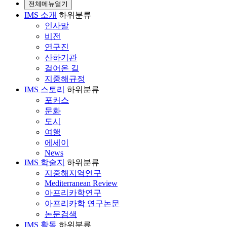
전체메뉴열기
IMS 소개
하위분류
인사말
비전
연구진
산하기관
걸어온 길
지중해규정
IMS 스토리
하위분류
포커스
문화
도시
여행
에세이
News
IMS 학술지
하위분류
지중해지역연구
Mediterranean Review
아프리카학연구
아프리카학 연구논문
논문검색
IMS 활동
하위분류