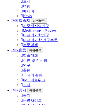
도시
여행
에세이
News
IMS 학술지
하위분류
지중해지역연구
Mediterranean Review
아프리카학연구
아프리카학 연구논문
논문검색
IMS 활동
하위분류
학술대회
강연 및 전시회
연구
출판
국내외 활동
IMS 네트워크
기타
IMS 공지
하위분류
공지
운영사이트