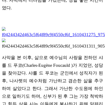
다
.
사막에서 티타임을 가겼는데
,
정말 좋은 시간이
였다
.
사막을 본 이후
,
삶으로 예수님의 사랑을 전하던 샤
를 드 푸코
(Charles-Eugène Foucauld )
가 지었던
,
성당
을 찾아갔다
.
샤를 드 푸코는 군인에서 성직자가 된
후
,
나사렛의 예수처럼 가난하고 겸손한 삶을 추구
하며 살았다고 한다
.
그래서 가난한 수도원에 하인
으로 일하기도 하며
,
신부가 된 후 그는 가장 척박하
고 힘든 삶을 사는 이들에게 봉사하기 위해 알제리