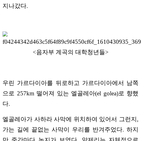
지나갔다
.
<
음자부 계곡의 대학청년들
>
우린 가르다이아를 뒤로하고 가르다이아에서 남쪽
으로
257km
떨어져 있는 엘골레아
(el golea)
로 향했
다
.
엘골레아가 사하라 사막에 위치하여 있어서 그런지
,
가는 길에 끝없는 사막이 우리를 반겨주었다
.
하지
만 중간마다 녹지가 보였다
.
알제리는 자체적으로