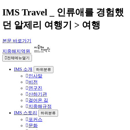
IMS Travel _ 인류애를 경험했
던 알제리 여행기 > 여행
본문 바로가기
지중해지역원
전체메뉴열기
IMS 소개
하위분류
인사말
비전
연구진
산하기관
걸어온 길
지중해규정
IMS 스토리
하위분류
포커스
문화