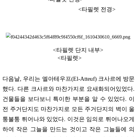
<
타필렛 전경
>
<
타필렛 단지 내부
>
<
타필렛
>
다음날
,
우리는 엘아테우프
(El-Atteuf)
크사르에 방문
했다
.
다른 크사르와 마찬가지로 요새화되어있었다
.
건물들을 보다보니 특이한 부분을 알 수 있었다
.
이
전 주거단지도 마찬가지로 모든 주거단지의 벽이 울
퉁불퉁 튀어나와 있었다
.
이것은 임의로 튀어나오게
하여 작은 그늘을 만드는 것이고 작은 그늘들에 의