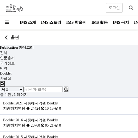
로그인
IMS 소개
IMS 스토리
IMS 학술지
IMS 활동
IMS 공지
I
출판
Publication 카테고리
전체
인문총서
국가정보
번역
Booklet
자료집
총 4 건
, 1 페이지
Booklet
2021 지중해지역원 Booklet
지중해지역원
24424
10-13
0
Booklet
2016 지중해지역원 Booklet
지중해지역원
20760
05-21
0
Booklet
2015 지중해지역원 Booklet