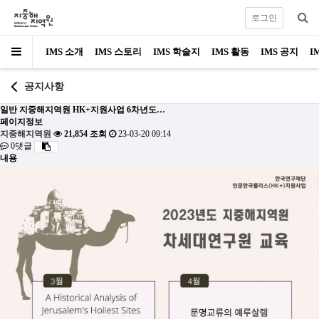
로그인
IMS 소개
IMS 스토리
IMS 학술지
IMS 활동
IMS 공지
I
공지사항
일반
지중해지역원 HK+지원사업 6차년도…
페이지정보
지중해지역원
21,854 조회
23-03-20 09:14
0댓글
내용