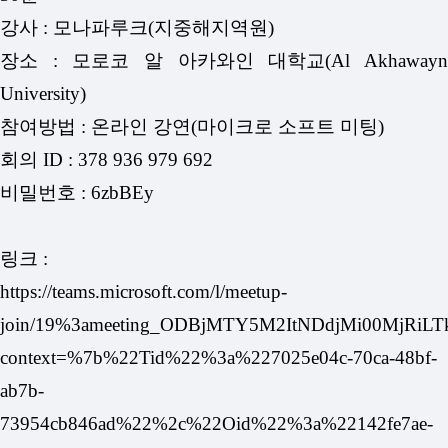
강사 : 모나파루크(지중해지역원)
장소 : 모로코 알 아카와인 대학교(Al Akhawayn
University)
참여방법 : 온라인 강연(마이크로 소프트 미팅)
회의 ID : 378 936 979 692
비밀번호 : 6zbBEy
링크 :
https://teams.microsoft.com/l/meetup-
join/19%3ameeting_ODBjMTY5M2ItNDdjMi00MjRiL
context=%7b%22Tid%22%3a%227025e04c-70ca-48bf-
ab7b-
73954cb846ad%22%2c%22Oid%22%3a%22142fe7ae-