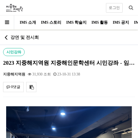
로그인
IMS 소개
IMS 스토리
IMS 학술지
IMS 활동
IMS 공지
I
강연 및 전시회
시민강좌
2023 지중해지역원 지중해인문학센터 시민강좌 - 임기…
지중해지역원
31,930 조회
23-10-31 13:38
0댓글
내용