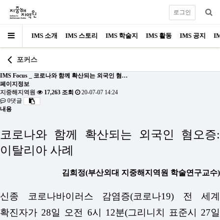
로그인
IMS 소개
IMS 스토리
IMS 학술지
IMS 활동
IMS 공지
I
포커스
IMS Focus _ 코로나와 함께 확산되는 외국인 혐…
페이지정보
지중해지역원
17,263 조회
20-07-07 14:24
0댓글
내용
코로나와 함께 확산되는 외국인 혐오증
:
이탈리아 사례
김희정(부산외대 지중해지역원 학술연구교수)
신종 코로나바이러스 감염증(코로나19) 전 세계
확진자가 28일 오전 6시 12분(그리니치 표준시 27일