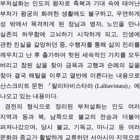
부처설화는 인도의 왕자로 축복과 기대 속에 태어난
부처가 왕궁의 화려한 생활에도 불구하고, 우연하게
성 밖에서 목격하게 된 장님과 병자, 노인을 만나
실존의 허무함에 고뇌하기 시작하게 되고, 인생에
관한 진실을 갈망하던 중, 수행자를 통해 삶의 진리를
깨우치고 난 후 출가하여 헛된 세속적인 가치를 모두
버리고 참된 삶을 찾아 금욕과 고행과 순례의 길을
찾아 결국 해탈을 이루고 열반에 이른다는 내용으로
산스크리트 문헌 『랄리타비스타라 (Lalitavistara)』에
나오고 있는 내용이다.
경전의 형식으로 정리된 부처설화는 인도 여러
지역과 동과 북, 남쪽으로 불교의 전승과 더불어
퍼져나갔으며, 당시 불교, 기독교, 마니교 등 여러
문화와 종교가 활발하게 교류하던 서아시아 지역으로