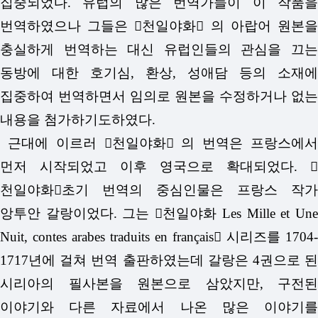
집중되었다. 유럽의 많은 번역가들이 이 작품을
번역하였으나 그들은 󰡔천일야화󰡕 의 아랍어 원본을
충실하게 번역하는 대신 유럽인들의 관심을 끄는
동방에 대한 호기심, 환상, 성애담 등의 소재에
집중하여 번역하면서 임의로 원본을 수정하거나 없는
내용을 첨가하기도하였다.
근대에 이르러 󰡔천일야화󰡕 의 번역은 프랑스에서
먼저 시작되었고 이후 영국으로 확대되었다. 󰡔
천일야화󰡕초기 번역의 중심인물은 프랑스 작가
앙투안 갈랑이었다. 그는 󰡔천일야화 Les Mille et Une
Nuit, contes arabes traduits en français󰡕 시리즈를 1704-
1717년에 걸쳐 번역 출판하였는데 갈랑은 4권으로 된
시리아의 필사본을 원본으로 삼았지만, 구전된
이야기와 다른 자료에서 나온 많은 이야기를