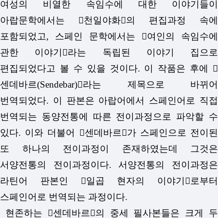
여성의 비열한 속임수에 대한 이야기들이
아랍문학에서는 󰡔천일야화󰡕의 편집과정 속에
포함되었고, 스페인 문학에서는 󰡔여인의 속임수에
관한 이야기󰡕라는 독립된 이야기 집으로
편집되었다고 볼 수 있을 것이다. 이 작품은 후에 󰡔
센데바르(Sendebar)󰡕라는 제목으로 바뀌어
번역되었다. 이 판본은 아랍어에서 스페인어로 직접
번역되는 동양전통에 따른 전이과정으로 파악할 수
있다. 이와 더불어 󰡔센데바르󰡕가 스페인으로 전이된
또 하나의 전이과정이 존재하였는데 그것은
서양전통의 전이과정이다. 서양전통의 전이과정은
라틴어 판본인 󰡔일곱 현자의 이야기󰡕로부터
스페인어로 번역되는 과정이다.
현존하는 󰡔센데바르󰡕의 중세 필사본들은 크게 두