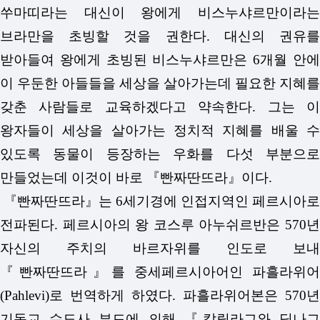
쑤마띠라는 대신이 왕에게 비스누샤르만이라는
브라만을 초빙할 것을 권한다. 대신의 권유를
받아들여 왕에게 초빙된 비스누샤르만은 6개월 안에
이 우둔한 아들들을 세상을 살아가는데 필요한 지혜를
갖춘 사람들로 교육하겠다고 약속한다. 그는 이
왕자들이 세상을 살아가는 정치적 지혜를 배울 수
있도록 동물이 등장하는 우화를 다섯 부분으로
만들었는데 이것이 바로 『빤짜딴뜨라』이다.
『빤짜딴뜨라』는 6세기경에 인접지역인 페르시아로
전파된다. 페르시아의 왕 코스루 아누쉬르반은 570년
자신의 주치의 바르자위를 인도로 보내
『빤짜딴뜨라』를 중세페르시아어인 파흘라위어
(Pahlevi)로 번역하게 하였다. 파흘라위어본은 570년
기독교 수도사 부드에 의해 『칼릴라그와 딤나그