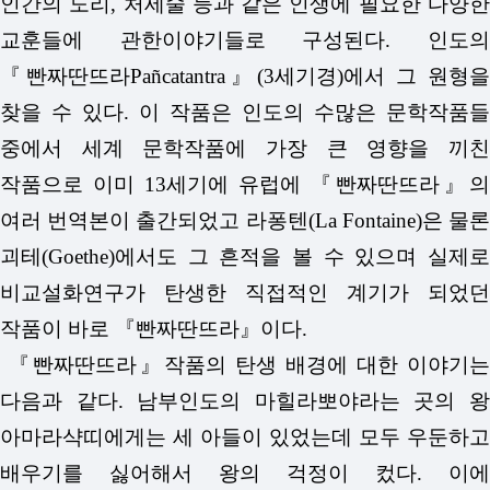
인간의 도리, 처세술 등과 같은 인생에 필요한 다양한
교훈들에 관한이야기들로 구성된다. 인도의
『빤짜딴뜨라Pañcatantra』(3세기경)에서 그 원형을
찾을 수 있다. 이 작품은 인도의 수많은 문학작품들
중에서 세계 문학작품에 가장 큰 영향을 끼친
작품으로 이미 13세기에 유럽에 『빤짜딴뜨라』의
여러 번역본이 출간되었고 라퐁텐(La Fontaine)은 물론
괴테(Goethe)에서도 그 흔적을 볼 수 있으며 실제로
비교설화연구가 탄생한 직접적인 계기가 되었던
작품이 바로 『빤짜딴뜨라』이다.
『빤짜딴뜨라』작품의 탄생 배경에 대한 이야기는
다음과 같다. 남부인도의 마힐라뽀야라는 곳의 왕
아마라샥띠에게는 세 아들이 있었는데 모두 우둔하고
배우기를 싫어해서 왕의 걱정이 컸다. 이에