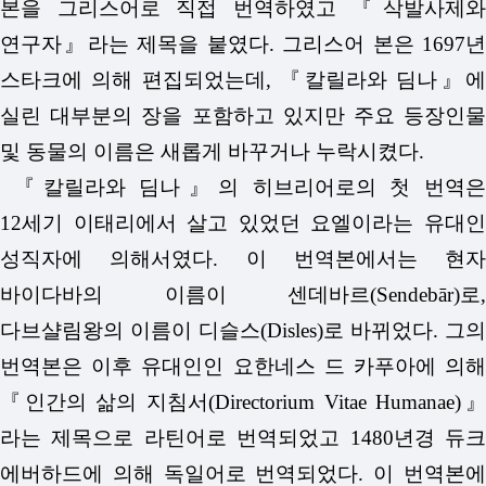
본을 그리스어로 직접 번역하였고 『삭발사제와
연구자』라는 제목을 붙였다. 그리스어 본은 1697년
스타크에 의해 편집되었는데, 『칼릴라와 딤나』에
실린 대부분의 장을 포함하고 있지만 주요 등장인물
및 동물의 이름은 새롭게 바꾸거나 누락시켰다.
『칼릴라와 딤나』의 히브리어로의 첫 번역은
12세기 이태리에서 살고 있었던 요엘이라는 유대인
성직자에 의해서였다. 이 번역본에서는 현자
바이다바의 이름이 센데바르(Sendebār)로,
다브샬림왕의 이름이 디슬스(Disles)로 바뀌었다. 그의
번역본은 이후 유대인인 요한네스 드 카푸아에 의해
『인간의 삶의 지침서(Directorium Vitae Humanae)』
라는 제목으로 라틴어로 번역되었고 1480년경 듀크
에버하드에 의해 독일어로 번역되었다. 이 번역본에