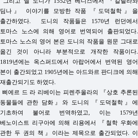
그리고 엘 도니가 1552년 베니스에서 『칼릴라와
딤나』 이야기를 모방한 작품 『도덕철학』을
출간하였다. 도니의 작품들은 1570년 런던에서
토마스 노스에 의해 영어로 번역되어 출판되었다.
토마스 노스의 영어 본은 도니의 작품을 원문 그대로
옮긴 것이 아니라 부분적으로 개작한 작품이다.
1819년에는 옥스퍼드에서 아랍어에서 번역된 영어
본이 출간되었고 1905년에는 아드와르 판디크에 의해
재출간되기도 하였다.
삐에르 드 라 리베이는 피렌주올라의 『상호 추론된
동물들에 관한 담화』와 도니의 『도덕철학』에
기초하여 불어로 번역하였고, 이는 1579년
베노이스트 리구아에 의해 리용에서 『철학 우화에
관한 두 권의 책』이라는 제목으로 출간되었다. 이