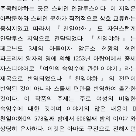
주목해야하는 곳은 스페인 안달루스이다. 이 지역은
아랍문화와 스페인 문화가 직접적으로 상호 교류하는
중심지였고 따라서 『천일야화』도 자연스럽게
안달루스 지역으로 전달되었다. 『천일야화』는
페르난도 3세의 아들이자 알폰소 현왕의 형인
파드리께 왕자의 명에 의해 1253년 아랍어에서 중세
까스띠야어로 『여인의 속임수에 관한 이야기』라는
제목으로 번역되었으나 『천일야화』의 전편이
번역된 것이 아니라 스물세 편만을 번역하여 출간한
것이다. 이 작품의 주제는 주로 여성의 비열한
속임수에 대한 것이며 이야기의 많은 내용이 󰡔
천일야화󰡕의 578일째 밤에서 606일째 밤의 이야기와
상당히 유사하다. 이것은 아마도 구전으로 전해지던