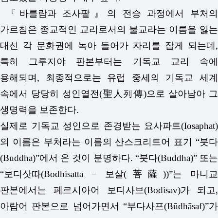
『바를람과 조사팥』의 전승 과정에서 부처의
가르침은 종교적인 교리로서의 불교라는 이름을 잃는
대신 각 문화권에 녹아 들어가 자리를 잡게 되는데,
특히 그루지야 판본부터는 기독교 교리 속에
용해되며, 최종적으로는 유럽 중세의 기독교 세계
속에서 당당히 성인열전(聖人列傳)으로 살아남아 그
생명력을 보존한다.
실제로 기독교 성인으로 존경받는 요사파트(Iosaphat)
의 이름은 부처라는 이름의 산스크리트어 표기 “붓다
(Buddha)”에서 온 것이 분명하다. “붓다(Buddha)” 또는
“보디삿따(Bodhisatta = 보살(菩薩))”는 마니교
판본에서는 페르시아어 보디사브(Bodisav)가 되고,
아랍어 판본으로 넘어가면서 “부다사프(Būdhāsaf)”가