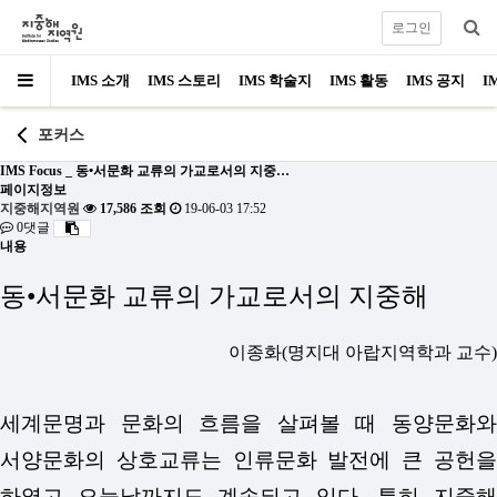
로그인
IMS 소개
IMS 스토리
IMS 학술지
IMS 활동
IMS 공지
I
포커스
IMS Focus _ 동•서문화 교류의 가교로서의 지중…
페이지정보
지중해지역원
17,586 조회
19-06-03 17:52
0댓글
내용
동
•
서문화 교류의 가교로서의 지중해
이종화(명지대 아랍지역학과 교수)
세계문명과 문화의 흐름을 살펴볼 때 동양문화와
서양문화의 상호교류는 인류문화 발전에 큰 공헌을
하였고 오늘날까지도 계속되고 있다. 특히 지중해