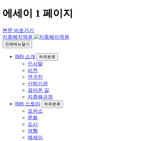
에세이 1 페이지
본문 바로가기
지중해지역원
전체메뉴열기
IMS 소개
하위분류
인사말
비전
연구진
산하기관
걸어온 길
지중해규정
IMS 스토리
하위분류
포커스
문화
도시
여행
에세이