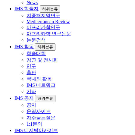
News
IMS 학술지
하위분류
지중해지역연구
Mediterranean Review
아프리카학연구
아프리카학 연구논문
논문검색
IMS 활동
하위분류
학술대회
강연 및 전시회
연구
출판
국내외 활동
IMS 네트워크
기타
IMS 공지
하위분류
공지
운영사이트
자주묻는질문
1:1문의
IMS 디지털아카이브