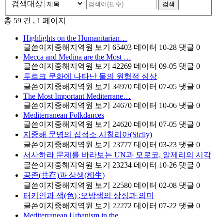
검색대상
검색
총 59 건
, 1 페이지
Highlights on the Humanitarian…
글쓴이
지중해지역원
보기
65403
데이터
10-28
댓글
0
Mecca and Medina are the Most …
글쓴이
지중해지역원
보기
42269
데이터
09-05
댓글
0
투르크 문화에 나타난 물의 원형적 심상
글쓴이
지중해지역원
보기
34970
데이터
07-05
댓글
0
The Most Important Mediterrane…
글쓴이
지중해지역원
보기
24670
데이터
10-06
댓글
0
Mediterranean Folkdances
글쓴이
지중해지역원
보기
24620
데이터
07-05
댓글
0
지중해 문명의 집적소 시칠리아(Sicily)
글쓴이
지중해지역원
보기
23777
데이터
03-23
댓글
0
서사하라 문제를 바라보는 UN과 모로코, 알제리의 시각
글쓴이
지중해지역원
보기
23234
데이터
10-26
댓글
0
공존(共存)과 상생(相生)
글쓴이
지중해지역원
보기
22580
데이터
02-08
댓글
0
터키인과 색(色) :오방색의 상징과 의미
글쓴이
지중해지역원
보기
22272
데이터
07-22
댓글
0
Mediterranean Urbanism in the …