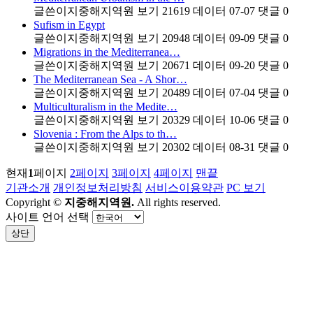
글쓴이
지중해지역원
보기
21619
데이터
07-07
댓글
0
Sufism in Egypt
글쓴이
지중해지역원
보기
20948
데이터
09-09
댓글
0
Migrations in the Mediterranea…
글쓴이
지중해지역원
보기
20671
데이터
09-20
댓글
0
The Mediterranean Sea - A Shor…
글쓴이
지중해지역원
보기
20489
데이터
07-04
댓글
0
Multiculturalism in the Medite…
글쓴이
지중해지역원
보기
20329
데이터
10-06
댓글
0
Slovenia : From the Alps to th…
글쓴이
지중해지역원
보기
20302
데이터
08-31
댓글
0
현재
1
페이지
2
페이지
3
페이지
4
페이지
맨끝
기관소개
개인정보처리방침
서비스이용약관
PC 보기
Copyright ©
지중해지역원.
All rights reserved.
사이트 언어 선택
상단