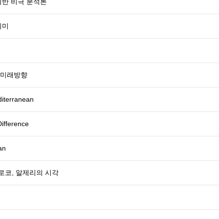
기반 비극 분석론
의미
 미래방향
diterranean
Difference
an
로코, 알제리의 시각