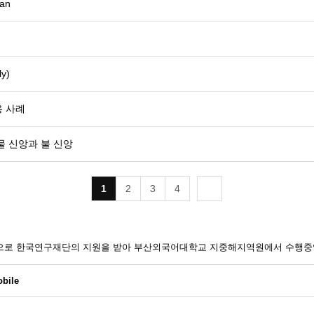
ran
y)
용 사례
물 신앙과 불 신앙
1
2
3
4
일환으로 한국연구재단의 지원을 받아 부산외국어대학교 지중해지역원에서 수행중
bile