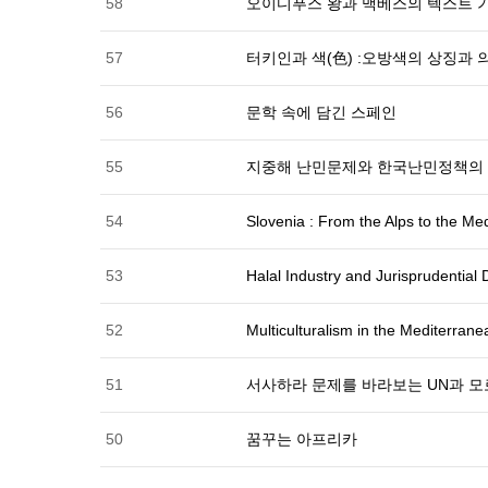
58
오이디푸스 왕과 맥베스의 텍스트 
57
터키인과 색(色) :오방색의 상징과 
56
문학 속에 담긴 스페인
55
지중해 난민문제와 한국난민정책의
54
Slovenia : From the Alps to the Me
53
Halal Industry and Jurisprudential 
52
Multiculturalism in the Mediterrane
51
서사하라 문제를 바라보는 UN과 모
50
꿈꾸는 아프리카