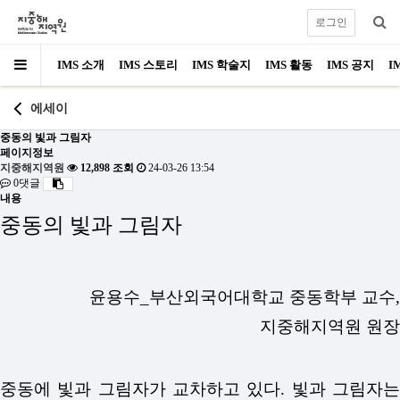
로그인
IMS 소개
IMS 스토리
IMS 학술지
IMS 활동
IMS 공지
I
에세이
중동의 빛과 그림자
페이지정보
지중해지역원
12,898 조회
24-03-26 13:54
0댓글
내용
중동의 빛과 그림자
윤용수_부산외국어대학교 중동학부 교수,
지중해지역원 원장
중동에 빛과 그림자가 교차하고 있다. 빛과 그림자는