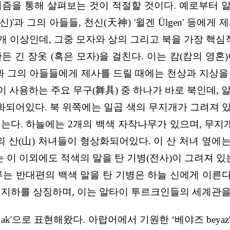
즘을 통해 살펴보는 것이 적절할 것이다. 예로부터 알타이
k지하의 신)'과 그의 아들들, 천신(天神) '윌겐 Ülgen'
개 이상인데, 그중 모자와 상의 그리고 북을 가장 핵심
든 긴 장옷 (혹은 모자)을 걸친다. 이는 캄(캄의 영혼
신과 그의 아들들에게 제사를 드릴 때에는 천상과 지상
캄이 사용하는 주요 무구(舞具) 중 하나가 바로 북인데,
되어있다. 북 위쪽에는 일곱 색의 무지개가 그려져 
는다. 하늘에는 2개의 백색 자작나무가 있으며, 무지
의 산(山) 처녀들이 형상화되어있다. 이 산 처녀 옆에는
는 이 이외에도 적색의 말을 탄 기병(전사)이 그려져 있
루는 반대편의 백색 말을 탄 기병은 하늘 신에게 이른다
 지하를 상징하며, 이는 알타이 투르크인들의 세계관을
ak'으로 표현해왔다. 아랍어에서 기원한 ‘베야즈 beya