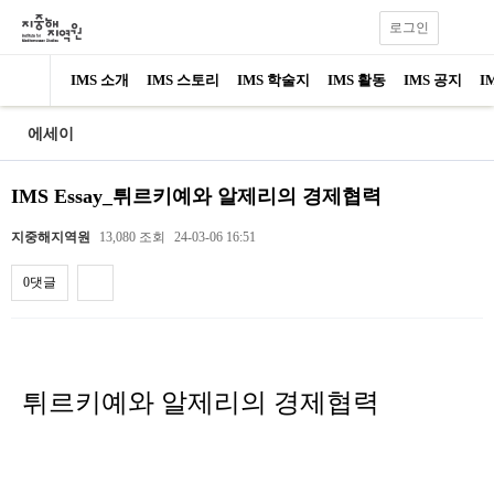
로그인
IMS 소개
IMS 스토리
IMS 학술지
IMS 활동
IMS 공지
I
에세이
IMS Essay_튀르키예와 알제리의 경제협력
지중해지역원
13,080 조회
24-03-06 16:51
0댓글
내용
튀르키예와 알제리의 경제협력