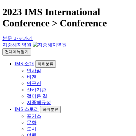
2023 IMS International
Conference > Conference
본문 바로가기
지중해지역원
전체메뉴열기
IMS 소개
하위분류
인사말
비전
연구진
산하기관
걸어온 길
지중해규정
IMS 스토리
하위분류
포커스
문화
도시
여행