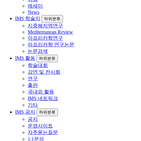
에세이
News
IMS 학술지
하위분류
지중해지역연구
Mediterranean Review
아프리카학연구
아프리카학 연구논문
논문검색
IMS 활동
하위분류
학술대회
강연 및 전시회
연구
출판
국내외 활동
IMS 네트워크
기타
IMS 공지
하위분류
공지
운영사이트
자주묻는질문
1:1문의