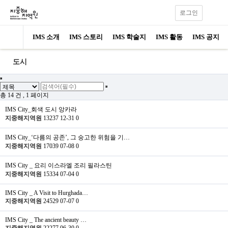
로그인
IMS 소개
IMS 스토리
IMS 학술지
IMS 활동
IMS 공지
도시
총 14 건
, 1 페이지
IMS City_회색 도시 앙카라
지중해지역원
13237
12-31
0
IMS City_‘다름의 공존’, 그 숭고한 위험을 기…
지중해지역원
17039
07-08
0
IMS City _ 요리 이스라엘 조리 필라스틴
지중해지역원
15334
07-04
0
IMS City _ A Visit to Hurghada…
지중해지역원
24529
07-07
0
IMS City _ The ancient beauty …