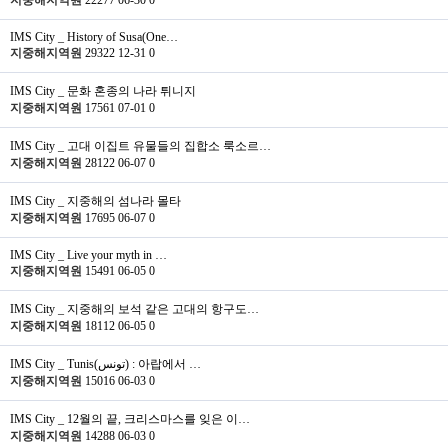
지중해지역원
22277
06-30
0
IMS City _ History of Susa(One…
지중해지역원
29322
12-31
0
IMS City _ 문화 혼종의 나라 튀니지
지중해지역원
17561
07-01
0
IMS City _ 고대 이집트 유물들의 집합소 룩소르…
지중해지역원
28122
06-07
0
IMS City _ 지중해의 섬나라 몰타
지중해지역원
17695
06-07
0
IMS City _ Live your myth in …
지중해지역원
15491
06-05
0
IMS City _ 지중해의 보석 같은 고대의 항구도…
지중해지역원
18112
06-05
0
IMS City _ Tunis(تونس) : 아랍에서 …
지중해지역원
15016
06-03
0
IMS City _ 12월의 끝, 크리스마스를 잊은 이…
지중해지역원
14288
06-03
0