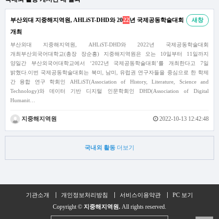
부산외대 지중해지역원, AHLiST-DHD와 20
22
년 국제공동학술대회
새창
개최
부산외대 지중해지역원, AHLiST-DHD와 2022년 국제공동학술대회
개최부산외국어대학교(총장 장순흥) 지중해지역원은 오는 10일부터 11일까지
양일간 부산외국어대학교에서 ‘2022년 국제공동학술대회’를 개최한다고 7일
밝혔다.이번 국제공동학술대회는 북미, 남미, 유럽권 연구자들을 중심으로 한 학제
간 융합 연구 학회인 AHLiST(Association of History, Literature, Science and
Technology)와 데이터 기반 디지털 인문학회인 DHD(Association of Digital
Humanit…
지중해지역원
2022-10-13 12:42:48
국내외 활동
더보기
기관소개
개인정보처리방침
서비스이용약관
PC 보기
Copyright ©
지중해지역원.
All rights reserved.