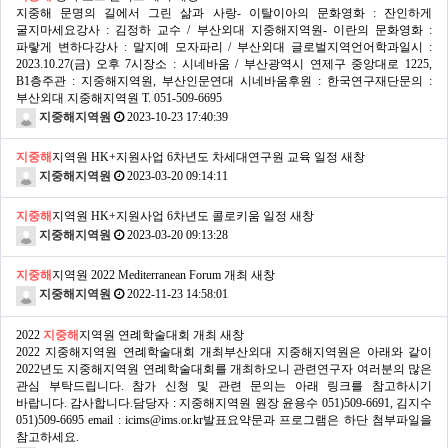
지중해 문명의 길에서 그린 삶과 사랑- 이탈이아의 문화영화 : 잔인하게
굴지마세요강사 : 김정하 교수 / 부산외대 지중해지역원- 이란의 문화영화 :
파랗게 변하다강사 : 말지예 모자파리 / 부산외대 글로벌지역언어학과일시 :
2023.10.27(금) 오후 7시장소 : 시네바움 / 부산광역시 연제구 중앙대로 1225,
B1층주관 : 지중해지역원, 부산인문연대 시네바움후원 : 한국연구재단문의 :
부산외대 지중해지역원 T. 051-509-6695
지중해지역원
2023-10-23 17:40:39
지중해
지역원 HK+지원사업 6차년도 차세대연구원 교육 일정
새창
지중해지역원
2023-03-20 09:14:11
지중해
지역원 HK+지원사업 6차년도 콜로키움 일정
새창
지중해지역원
2023-03-20 09:13:28
지중해
지역원 2022 Mediterranean Forum 개최
새창
지중해지역원
2022-11-23 14:58:01
2022
지중해
지역원 연례학술대회 개최
새창
2022 지중해지역원 연례학술대회 개최부산외대 지중해지역원은 아래와 같이
2022년도 지중해지역원 연례학술대회를 개최하오니 관련연구자 여러분의 많은
관심 부탁드립니다. 참가 신청 및 관련 문의는 아래 링크를 참고하시기
바랍니다. 감사합니다.담당자 : 지중해지역원 원장 윤용수 051)509-6691, 김지수
051)509-6695 email : icims@ims.or.kr발표요약문과 프로그램은 하단 첨부파일을
참고하세요.