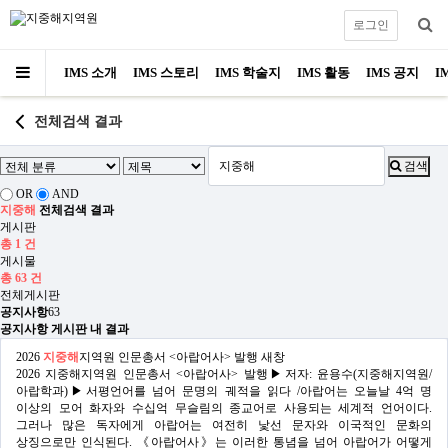
로그인
IMS 소개
IMS 스토리
IMS 학술지
IMS 활동
IMS 공지
I
전체검색 결과
검색
OR
AND
지중해
전체검색 결과
게시판
총 1 건
게시물
총 63 건
전체게시판
공지사항
63
공지사항 게시판 내 결과
2026
지중해
지역원 인문총서 <아랍어사> 발행
새창
2026 지중해지역원 인문총서 <아랍어사> 발행▶저자: 윤용수(지중해지역원/
아랍학과)▶서평언어를 넘어 문명의 궤적을 읽다 /아랍어는 오늘날 4억 명
이상의 모어 화자와 수십억 무슬림의 종교어로 사용되는 세계적 언어이다.
그러나 많은 독자에게 아랍어는 여전히 낯선 문자와 이국적인 문화의
상징으로만 인식된다. 《아랍어사》는 이러한 통념을 넘어 아랍어가 어떻게