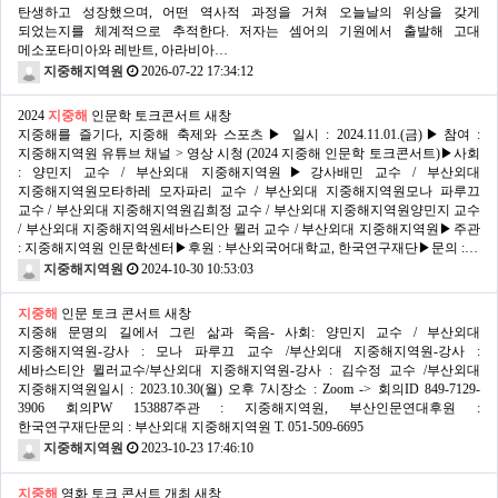
탄생하고 성장했으며, 어떤 역사적 과정을 거쳐 오늘날의 위상을 갖게
되었는지를 체계적으로 추적한다. 저자는 셈어의 기원에서 출발해 고대
메소포타미아와 레반트, 아라비아…
지중해지역원
2026-07-22 17:34:12
2024
지중해
인문학 토크콘서트
새창
지중해를 즐기다, 지중해 축제와 스포츠▶ 일시 : 2024.11.01.(금)▶참여 :
지중해지역원 유튜브 채널 > 영상 시청 (2024 지중해 인문학 토크콘서트)▶사회
: 양민지 교수 / 부산외대 지중해지역원▶강사배민 교수 / 부산외대
지중해지역원모타하레 모자파리 교수 / 부산외대 지중해지역원모나 파루끄
교수 / 부산외대 지중해지역원김희정 교수 / 부산외대 지중해지역원양민지 교수
/ 부산외대 지중해지역원세바스티안 뮐러 교수 / 부산외대 지중해지역원▶주관
: 지중해지역원 인문학센터▶후원 : 부산외국어대학교, 한국연구재단▶문의 :…
지중해지역원
2024-10-30 10:53:03
지중해
인문 토크 콘서트
새창
지중해 문명의 길에서 그린 삶과 죽음- 사회: 양민지 교수 / 부산외대
지중해지역원-강사 : 모나 파루끄 교수 /부산외대 지중해지역원-강사 :
세바스티안 뮐러교수/부산외대 지중해지역원-강사 : 김수정 교수 /부산외대
지중해지역원일시 : 2023.10.30(월) 오후 7시장소 : Zoom -> 회의ID 849-7129-
3906 회의PW 153887주관 : 지중해지역원, 부산인문연대후원 :
한국연구재단문의 : 부산외대 지중해지역원 T. 051-509-6695
지중해지역원
2023-10-23 17:46:10
지중해
영화 토크 콘서트 개최
새창